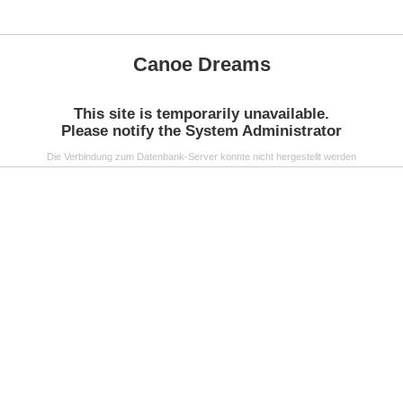
Canoe Dreams
This site is temporarily unavailable.
Please notify the System Administrator
Die Verbindung zum Datenbank-Server konnte nicht hergestellt werden